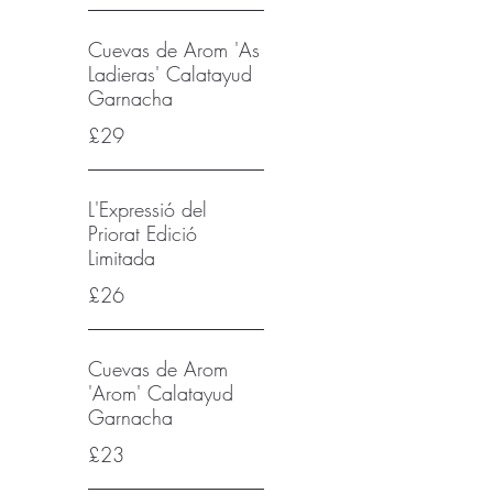
Cuevas de Arom 'As
Ladieras' Calatayud
Garnacha
£29
L'Expressió del
Priorat Edició
Limitada
£26
Cuevas de Arom
'Arom' Calatayud
Garnacha
£23