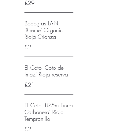
£29
Bodegras LAN
'Xtreme' Organic
Rioja Crianza
£21
El Coto 'Coto de
Imaz' Rioja reserva
£21
El Coto '875m Finca
Carbonera' Rioja
Tempranillo
£21