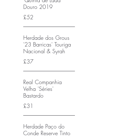
'Quinta de Lada'
Douro 2019
£52
Herdade dos Grous
'23 Barricas' Touriga
Nacional & Syrah
£37
Real Companhia
Velha 'Séries'
Bastardo
£31
Herdade Paço do
Conde Reserve Tinto