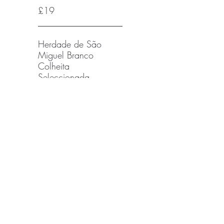
£19
Herdade de São
Miguel Branco
Colheita
Seleccionada
£17
Quinta de Azevedo
Loureiro
£16
Este Alvarinho Reserva
£16