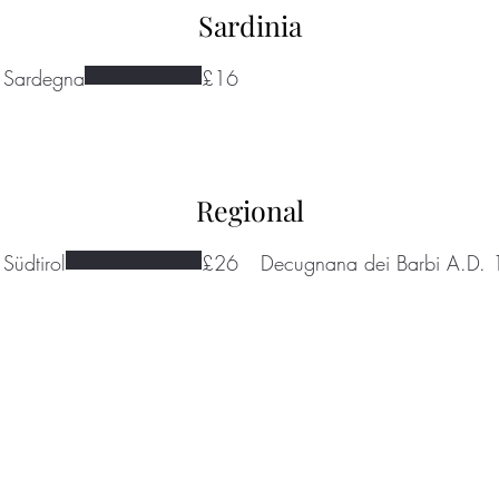
Sardinia
i Sardegna
£16
Regional
Südtirol
£26
Decugnana dei Barbi A.D. 
ondenwinecompany.co.uk
5224