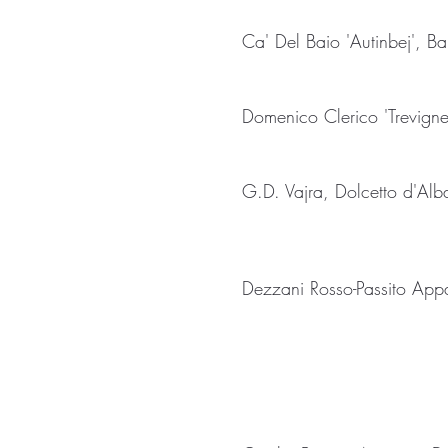
Ca' Del Baio 'Autinbej', B
Domenico Clerico 'Trevigne
G.D. Vajra, Dolcetto d'Alb
Dezzani Rosso-Passito App