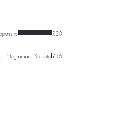
ppassito
£20
ne' Negramaro Salento
£16