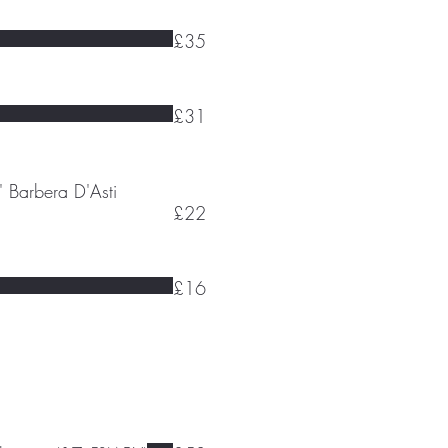
£35
£31
' Barbera D'Asti
£22
£16