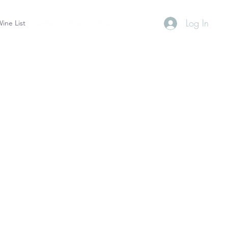
Log In
ine List
Gallery
Shop
Blog