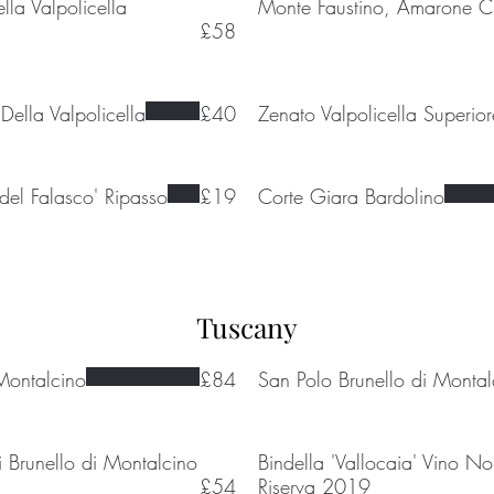
lla Valpolicella
Monte Faustino, Amarone C
£58
Della Valpolicella
£40
Zenato Valpolicella Superior
del Falasco' Ripasso
£19
Corte Giara Bardolino
Tuscany
 Montalcino
£84
San Polo Brunello di Montal
i Brunello di Montalcino
Bindella 'Vallocaia' Vino N
£54
Riserva 2019