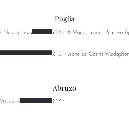
Puglia
 Nero di Troia
£26
A Mano 'Imprint' Primitivo A
£16
Leone de Castris 'Medaglio
Abruzo
d'Abruzzo
£15