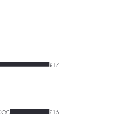
£17
e DOC
£16