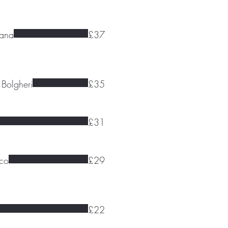
zana
£37
 Bolgheri
£35
£31
ico
£29
£22