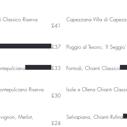
 Classico Riserva
Capezzana Villa di Capez
£41
£37
Poggio al Tesoro, 'Il Seggio'
ontepulciano
£33
Fontodi, Chianti Classico
ontepulciano Riserva
Isole e Olena Chianti Class
£30
vignon, Merlot,
Selvapiana, Chianti Rufina
£24