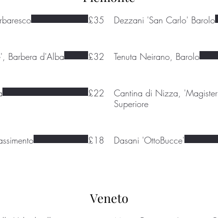
arbaresco
£35
Dezzani 'San Carlo' Barolo
', Barbera d'Alba
£32
Tenuta Neirano, Barolo
a
£22
Cantina di Nizza, 'Magister
Superiore
assimento
£18
Dasani 'OttoBucce'
Veneto