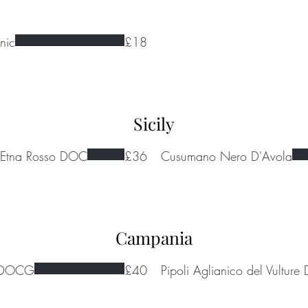
nic
£18
Sicily
' Etna Rosso DOC
£36
Cusumano Nero D'Avola
Campania
i DOCG
£40
Pipoli Aglianico del Vultur