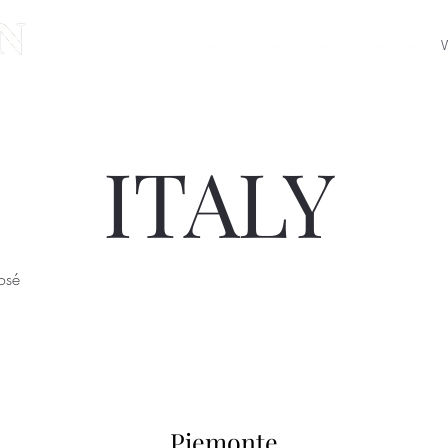
Home
Contact
Events
Services
W
ITALY
osé
Piemonte