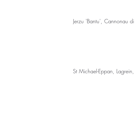
Jerzu 'Bantu', Cannonau d
St Michael-Eppan, Lagrein, 
238 Halifax Road
hello@ripp
Ripponden
01422 82
West Yorkshire
United Kingdom
HX6 4BG