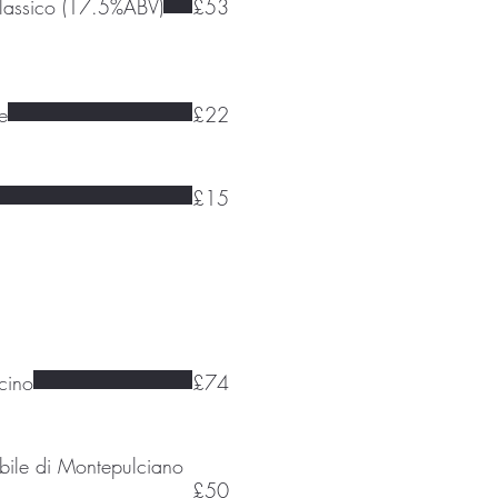
lassico (17.5%ABV)
£53
e
£22
£15
cino
£74
obile di Montepulciano
£50